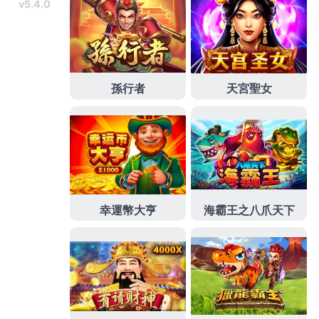
一
感，為大家帶來最佳的遊戲體驗
篇
文
章:
搜
搜
尋
尋
關
鍵
字:
頁面
mlb運彩
nba投注
nba運彩
德州撲克網頁版