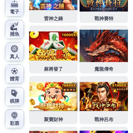
對戰，打發你的無聊時光，推薦海量金幣送給你，保
證讓你玩到盡興。
作
發
分
admin
2024-04-08
武財神娛樂城評價
者
佈
類
日
期:
文
上一篇文章
章
德州撲克遊戲畫面十分復古，給你不
上
一
一樣的體驗
導
篇
覽
文
章:
下一篇文章
神來也德州撲克享受精彩刺激的博弈
下