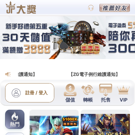
財神娛樂城代理官網
月份:
2025 年 2 月
神來也德州撲克提供玩家多元
與極致的遊戲體驗，遊戲畫面
也十分精緻
神來也娛樂城官網以其多元化的遊戲選擇和優質的玩
家體驗而廣受好評
，神來也德州撲克
擁有最高級別的