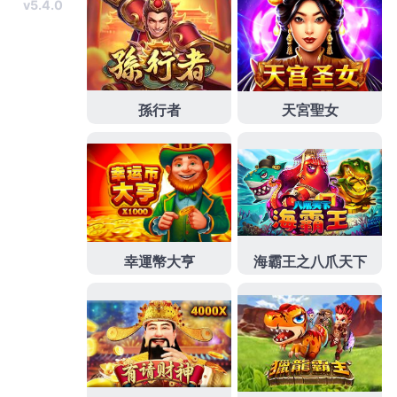
客服團隊，做你最堅實的後盾，我們將傳統博弈與現
代數位科技完美融合，打造出高回報、低門檻的線上
娛樂生態圈，加入財神娛樂，讓我們陪你一步步踏上
財富巔峰！
發
分
2026-05-28
財神娛樂
佈
類
日
期:
開啟尊榮VIP人生！財神娛樂
城專屬頂級會員禮遇讓你倍感
尊貴
在
財神娛樂城
，我們極其珍視每一位會員的信任與陪
伴，因此特別推出了全新升級的尊榮VIP會員計畫，當
你在平台盡情享受遊戲的同時，你的每一筆有效投注
都在為你累積VIP晉升積分，隨著會員等級的提升，你