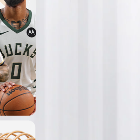
支援多種渠道，財神娛樂城金流服務輕鬆搞定
百萬玩家一致推薦，財神娛樂打造高品質娛樂圈
贏得安心提得放心，武財神娛樂城出金打造金流
安全新標竿
打破死薪水魔咒！加入財神娛樂城代理翻轉你的
財富人生
告別運氣守望者！在財神娛樂城用智慧掌握屬於
你的財富密碼
近期留言
彙整
2026 年 7 月
2026 年 6 月
2026 年 5 月