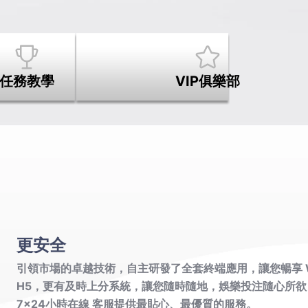
2024 年 7 月
2024 年 6 月
2024 年 5 月
2024 年 4 月
2024 年 3 月
分類
武財神娛樂城出金
武財神娛樂城評價
財神娛樂
財神娛樂城
財神娛樂城代理