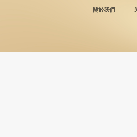
入，等你來玩。一
真實賭場的實際感
財神娛樂城代理官網
多種產品供您選擇財神娛樂城代理德州撲
賠率分析交流都歡迎。