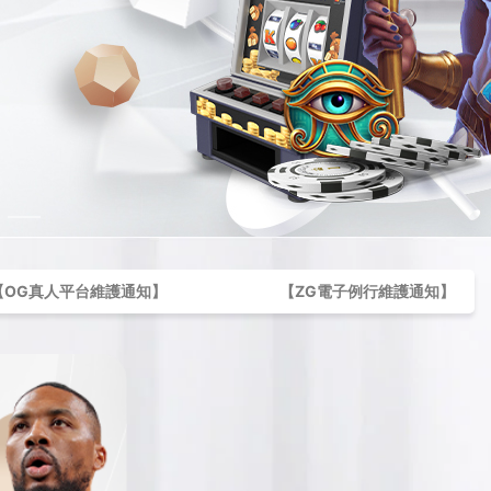
頁面
mlb運彩
nba投注
nba運彩
德州撲克網頁版
撲克牌玩法
撲克牌遊戲
武財神娛樂城app
武財神娛樂城出金
遊
武財神娛樂城會出金嗎
武財神娛樂城評價
財神娛樂
財神娛樂城
財神娛樂城代理
近期文章