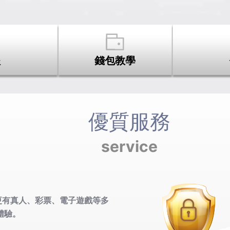
行註冊並儲值，
撲克牌遊戲
玩法十分簡單，是深受玩家喜愛的一
，更有豐富多樣的地方語音及個性化場景設定，讓玩家可以盡情
色，撲克牌遊戲玩法具有開獎頻率快，即開即兌，趣味性、娛樂
遊戲過程充滿緊張與刺激，深受彩民喜愛，絕對是您的首選。
法豐富，新增的系統玩法
是面向全球華人提供的高端線上娛樂城，並擁有數百萬名註冊玩
與顧客服務中心遍布世界各地
，撲克牌
是一款高度自由的3D遊
和規則限制，這裡沒有特定的玩法，在這個新的世界中，你能暫