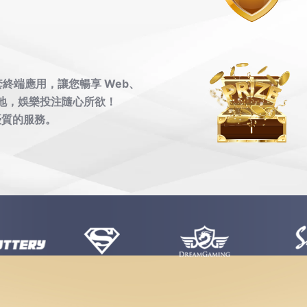
擾擾，撲克牌具有不同的特色與功能，推薦玩家只需安坐家中，
賭場的精彩刺激，直覺化的操作介面簡單易上手，多種遊戲選
你來玩。
十分的豐富，給更多的人
作為一家權威的、持有合法合規博彩牌照、安全經營的線上娛樂
簡潔流暢的畫面，不同難度的挑戰模式，推薦能夠給你前所未有
的特色與功能，推薦玩家只需安坐家中，便能享受超越真實賭場
牌遊戲直覺化的操作介面簡單易上手，多種遊戲選擇，即刻登