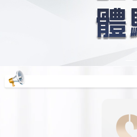
神來也德州撲克擁有
獎勵系統
發
2024-09-25
神來也娛樂城官網
佈
分
財神娛樂城
家可以列入考慮的
日
類
人著迷的遊戲，我
期:
可以押注莊家、閒
戲因其簡單的玩法
德州撲克將能更靈活