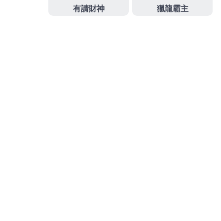
近期文章
支援多種渠道，財神娛樂城金流服務輕鬆搞定
百萬玩家一致推薦，財神娛樂打造高品質娛樂圈
贏得安心提得放心，武財神娛樂城出金打造金流安
全新標竿
打破死薪水魔咒！加入財神娛樂城代理翻轉你的財
富人生
告別運氣守望者！在財神娛樂城用智慧掌握屬於你
的財富密碼
近期留言