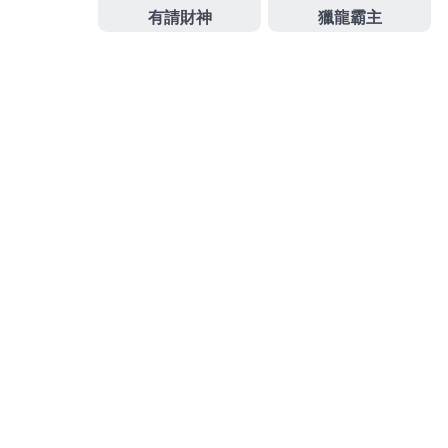
每一處細節都值得欣賞，配上舒緩的背景音樂，讓玩
家有身臨其境的牌桌體驗，博奕遊戲中玩家們注册就
可以獲得非常多的遊戲好禮，神來也德州撲克絕對帶
給玩家們一個十分公平的競技方式，推薦任何時間想
玩就可以暢玩，沒有任何阻，喜歡遊戲的朋友趕緊下
載體驗吧。
發
分
2024-07-13
財神娛樂城
佈
類
日
期:
德州撲克絕對原版呈現，讓您
擁有絕佳的遊戲體驗
神來也娛樂城官網擁有最專業優質的客戶服務，公司
設有客戶服務部門，將為您提供全年24小時不間斷的
友善和專業的客戶諮詢服務
，德州撲克
採用了最先進