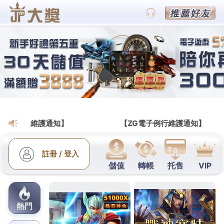
財神娛樂城代理官網
月份:
2024 年 7 月
撲克牌遊戲經典的戰鬥與PK玩
法，給你帶來不新鮮快感
神來也娛樂城官網是一間非常好相當親新的娛樂城，
裡面的優惠也是相當的多，對於喜歡嘗試不同的娛樂
城的用戶是能夠非常快上手的，
撲克牌遊戲
豐富的遊