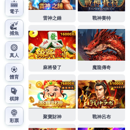
戲模式，激情的競速體驗，爽快的多人對戰與社交，
讓玩家沉浸在真實的遊戲世界當中，多元化的公式讓
你的每次旅途都將是充滿未知和意外的心跳之旅，撲
克牌遊戲緊張刺激的比賽模式能完全激發你的腎上腺
素、千變萬化的裝備將賦予玩家極至華麗炫目的武功
技能，滿足玩家構造全新自我的要示，邀您一起來見
證一段崛起的神話。
發
分
2024-07-27
武財神娛樂城評價
佈
類
日
期:
撲克牌趣味十足的玩法，輕鬆
釋放玩家的壓力
神來也娛樂城官網是一個由政府所主導的公司，全面
支援PC、平板、手機三種裝置，讓你一手掌握精彩賽