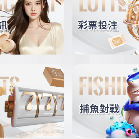
起助力邀請，好友成功助力即可獲得基礎獎勵，助力人數越多，
高可翻倍領取高額遊戲金。支持好友互助完成任務，協同挑戰遊
助力加成與限定道具。好友助力記錄實時可查，獎勵即時發放，
力活動定期更新，新增多種助力玩法與獎品，保持新鮮感。在財
手助力，歡樂與獎勵雙豐收。
神娛樂城助力開門紅
代理
即享新手專屬大禮包，包含高額推廣補助、精品營銷素材
導課程，助力快速打開市場，首次推廣達標即可額外獲得現金獎
例臨時提升，加速累積第一桶金，平台提供新手推廣攻略，詳細
推廣技巧，搭配萬款熱門遊戲與豐厚玩家福利，降低新手推廣難