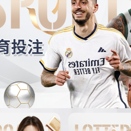
來極致的遊戲體驗
樣化的遊戲類型，滿足不同玩家的喜好，無論喜歡傳統的賭桌遊
，還是時尚的真人娛樂，都能在這裡找到喜歡的遊戲，不是預設
隆亨娛樂城與新加坡、韓國及亞洲知名集團共同打造～台灣最具
富遊戲與優惠的線上博奕娛樂平台，財神娛樂城為每位玩家提供
博彩遊戲，以及最具熱忱的服務。
領取，驚喜隨時降臨
友助力活動，邀請好友攜手參與，不僅收穫互動樂趣，獎勵更能