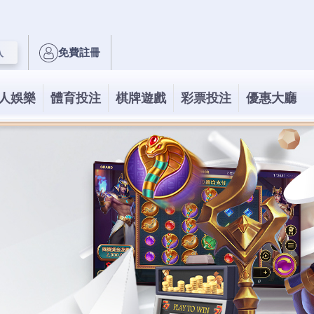
賭盤投注平台，德州撲克討論區玩家交流，我們的撲克牌賠率很
搜
搜
尋
尋
關
鍵
字: