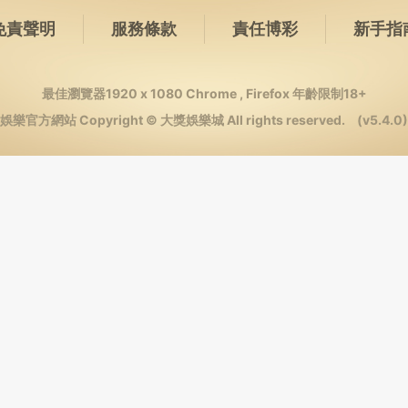
克平台，如果你在尋找最刺激的德州撲克開發與行銷線上賭場超過數十款遊戲