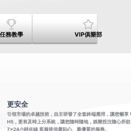
2024 年 7 月
，
2024 年 6 月
2024 年 5 月
2024 年 4 月
2024 年 3 月
分類
武財神娛樂城出金
武財神娛樂城評價
財神娛樂
財神娛樂城
財神娛樂城代理