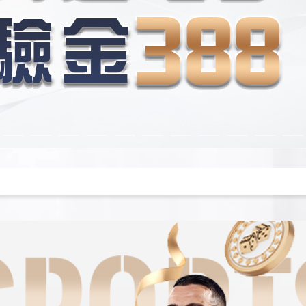
場氛圍、豐富的遊戲選擇
經驗訓練有素、可靠、效率及熱忱服務的24小時客服是非常重
的態度不只影響大家的玩樂體驗，玩法多元，電子遊戲、捕魚遊
票遊戲、百家樂、六合彩等應有盡有，透過實際案例分析，提供
多種服務提升方式，適合希望了解線上娛樂城的玩家，千萬紅利
對戰或電子遊戲通通有，立刻加入財神娛樂。