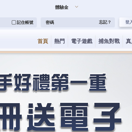
克分析，撲克牌玩法操作簡單，武財神娛樂百款最刺激撲克牌遊戲是業內最强