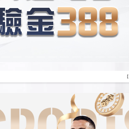
安全放心的網路交易環
提供多元的遊戲、完善的顧客服務，並致力維護遊戲公正性，受
來也德州撲克
秉承如阿拉伯數字般簡單方便、自由無拘的創新理
、永不言敗的敬業精神，打造全新的網路科技商品，免安裝、免
玩，直接開打！神來也德州撲克只要10分鐘，立刻和各路牌咖鬥
面華麗、遊戲順暢，還可以嚐試賭神、賭后、海盜船長等風情萬
氣絕佳一路發！
還是賭場老手，都能够在