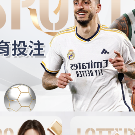
樂趣
深耕亞洲博奕市場多年，優惠活動多,返水高，是目前最具公信
的線上娛樂平台，
德州撲克
是現時最炙手可熱的賭博遊戲，無論
上博弈平台都是如此，除了規則與玩法非常簡單好上手外，它也
平的撲克牌遊戲，德州撲克遊戲絕對是一款考驗玩家洞察力、專
牌桌遊戲。趕快加强洞察力，一起在通博翻身當贏家。
讓您輕鬆的享受投注的樂
峰