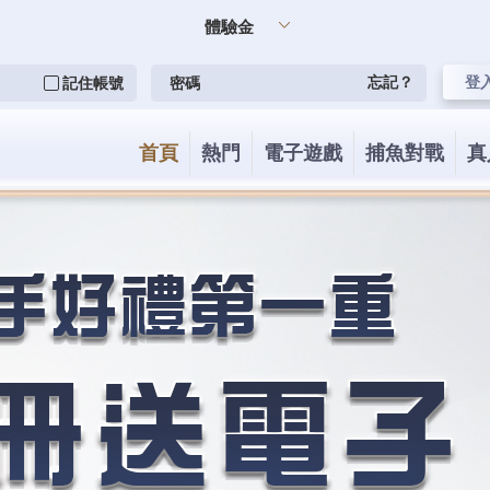
克分析，撲克牌玩法操作簡單，武財神娛樂百款最刺激撲克牌遊戲是業內最强