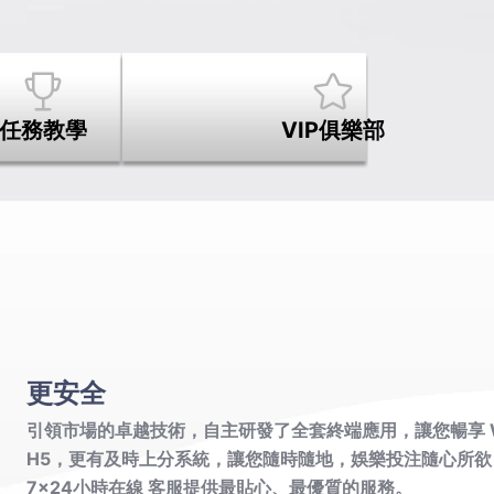
2024 年 8 月
2024 年 7 月
2024 年 6 月
2024 年 5 月
2024 年 4 月
2024 年 3 月
分類
武財神娛樂城出金
武財神娛樂城評價
財神娛樂
財神娛樂城
財神娛樂城代理