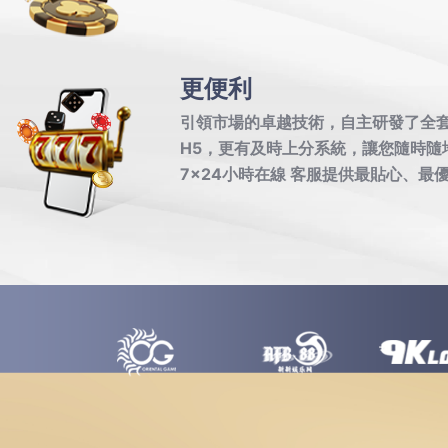
期:
方式。玩家可以通
這種方式既便利又
神來也德州撲克遊戲
的體驗
發
2024-11-15
神來也娛樂城官網
佈
分
財神娛樂城
玩家也能輕鬆上手
日
類
最適合自己，接著
期:
州撲克可以選擇V
因素干擾，好好享