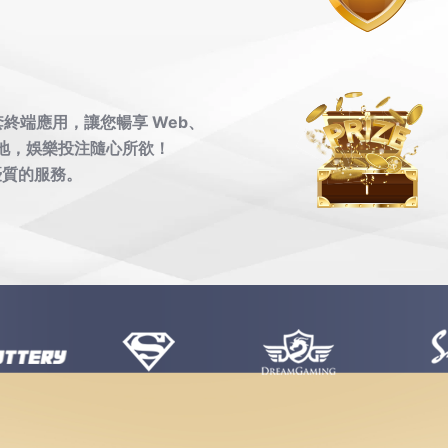
過網路平台，與真人荷官進行即時互動，感受真實賭場的氛圍。
靈活，讓玩家可以隨時隨地進行遊戲。
簡單玩法，給予玩家全新
深知你的需求，便捷註冊、直觀的操作介面，即使是初次登入的
，神來也德州撲克
各種玩法與相關賠率，快點想想哪個下注選項
就趕緊註冊嘗試吧！為您的手機帶來極致的遊戲體驗，神來也德
IP包桌的功能，好好享受與荷官的時光，讓你玩牌不被其他外在
受真人博彩所帶來的臨場感和刺激感。