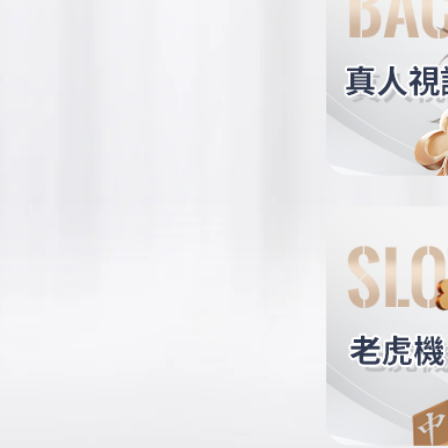
發
2024-11-21
神來也娛樂城官網
佈
分
財神娛樂城
知名遊戲品牌體驗
日
類
禮，絕對帶給玩家
期:
打發你的無聊時光
以盡情的來享受來
撲克牌遊戲讓你足不
魅力
發
2024-11-21
神來也娛樂城官網