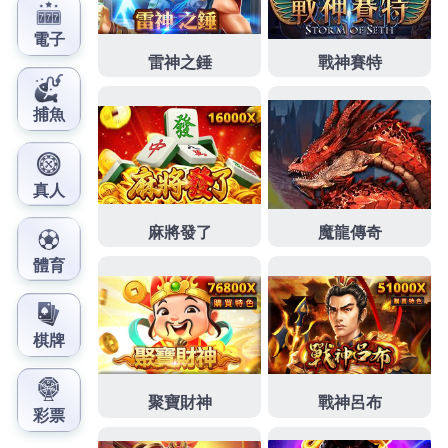
厚的獎勵！
作
發
分
admin
2024-07-13
武財神娛樂城出金
者
佈
類
日
期:
文
上一篇文章
章
德州撲克多元化的模式，為你提供前
上
一
所未有的娛樂
導
篇
覽
文
章:
下一篇文章
神來也德州撲克千姿百態的樂趣玩法
下
一
給你更多的選擇暢玩
篇
文