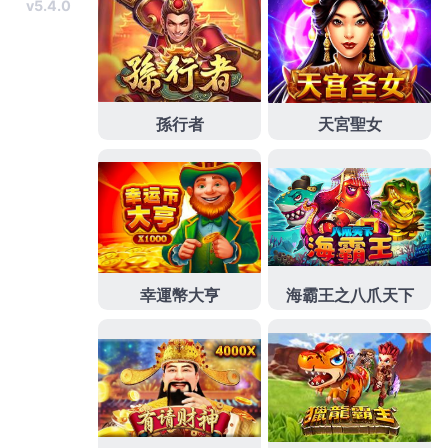
章:
搜
搜
尋
尋
關
鍵
字:
頁面
mlb運彩
nba投注
nba運彩
德州撲克網頁版
撲克牌玩法
撲克牌遊戲
武財神娛樂城app