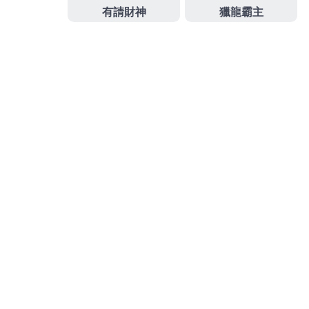
武財神娛樂城出金
武財神娛樂城會出金嗎
武財神娛樂城評價
財神娛樂
財神娛樂城
財神娛樂城代理
近期文章
支援多種渠道，財神娛樂城金流服務輕鬆搞定
百萬玩家一致推薦，財神娛樂打造高品質娛樂圈
贏得安心提得放心，武財神娛樂城出金打造金流安
全新標竿
打破死薪水魔咒！加入財神娛樂城代理翻轉你的財