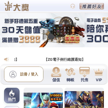
財神娛樂城代理官網
德州撲克遊戲內容十分的豐
富，給你超凡絕倫的享受
神來也娛樂城官網提供極速存取轉款，統一由線上智
能AI系統判定並派發，安全便利更公平公正，海量賽
事種類
，德州撲克
是現時手機上最受歡迎的一款遊
戲，規則簡單、玩法豐富，是玩家們最喜歡的手機棋
牌之一，遊戲畫面十分復古，玩家只需安坐家中，便
能享受超越真實賭場的精彩刺激，德州撲克直覺化的
操作介面簡單易上手，多種遊戲選擇，即刻登入，等