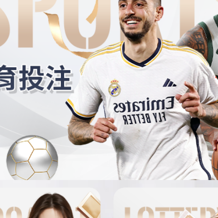
和倍增功能，為玩家帶來爆炸性的獎