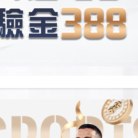
提供多元的遊戲、完善的顧客服務，並致力維護遊戲公正性，受
來也德州撲克
秉承如阿拉伯數字般簡單方便、自由無拘的創新理
、永不言敗的敬業精神，打造全新的網路科技商品，免安裝、免
玩，直接開打！神來也德州撲克只要10分鐘，立刻和各路牌咖鬥
面華麗、遊戲順暢，還可以嚐試賭神、賭后、海盜船長等風情萬
氣絕佳一路發！
老手，都能够在這種遊戲模式中找到