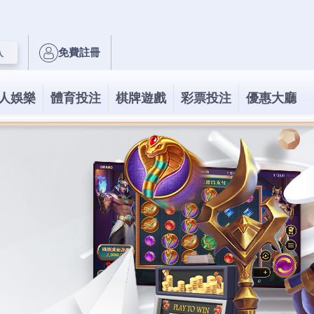
賭盤投注平台，德州撲克討論區玩家交流，我們的撲克牌賠率很
搜
搜
尋
尋
關
鍵
字: