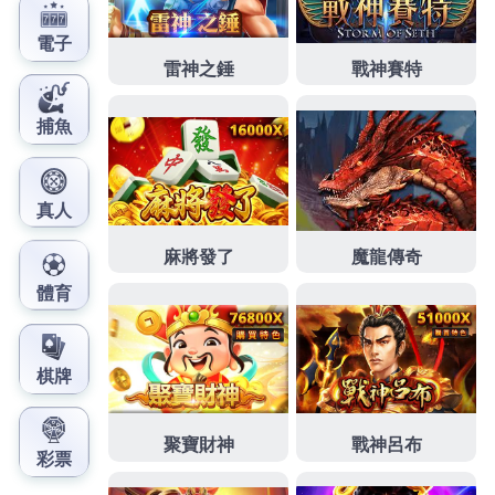
靠運氣，玩家的決策也會對遊戲結果產生重要影響。
無論是在實體賭場還是在線上平台，撲克牌都是一種
極具吸引力的娛樂方式，為無數玩家提供了刺激的娛
樂體驗。
作
發
分
admin
2025-01-11
財神娛樂
者
佈
類
日
期:
文
上一篇文章
章
神來也德州撲克不僅適合有經驗的博
上
一
弈玩家，而且也非常適合新手
導
篇
覽
文
章:
下一篇文章
神來也德州撲克讓你流連忘返，帶給
下