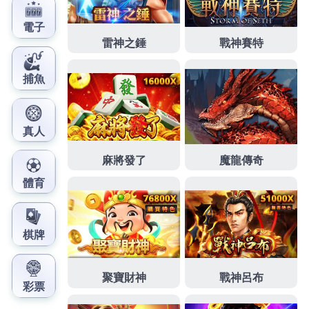
遊戲道具便可以證明你自己。
作
發
分
admin
2025-03-28
武財神娛樂城出金
者
佈
類
日
期:
文
上一篇文章
章
撲克牌遊戲讓您享受到棋牌的真正樂
上
一
趣
導
篇
覽
文
章:
下一篇文章
神來也德州撲克走在時代尖端，給予
下
一
玩家無與倫比體驗
篇
文