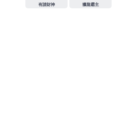
武財神娛樂城出金
武財神娛樂城會出金嗎
武財神娛樂城評價
財神娛樂
財神娛樂城
財神娛樂城代理
近期文章
財神娛樂城老手真心推薦首選！口碑累積造就業界
第一
手機操作一指搞定！武財神娛樂城出金隨時隨地滿
足您的提領需求
支援多種渠道，財神娛樂城金流服務輕鬆搞定