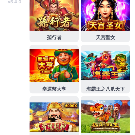
章:
搜
搜
尋
尋
關
鍵
字:
頁面
mlb運彩
nba投注
nba運彩
德州撲克網頁版
撲克牌玩法
撲克牌遊戲
武財神娛樂城app