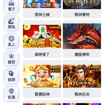
作
發
分
admin
2025-06-25
武財神娛樂城評價
者
佈
類
日
期:
文
上一篇文章
章
德州撲克隨時可盡情享受遊戲的樂
上
一
趣，讓你彷佛置身於現場的絕妙體驗
導
篇
覽
文
章:
下一篇文章
撲克牌遊戲經典的玩法享受精彩遊戲
下
一
生活
篇
文
章: